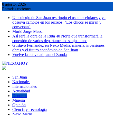
Saltar
8 agosto, 2026
al
Entradas recientes
contenido
Un colegio de San Juan restringió el uso de celulares y ya
observa cambios en los recreos: "Los chicos se miran y
conversan"
Murió Jorge Messi
Así será la obra de la Ruta 40 Norte que transformará la
conexión de varios departamentos sanjuaninos
Gustavo Fernández en Nexo Media: minería, inversiones,
obras y el futuro económico de San Juan
Vuelve la actividad para el Zonda
San Juan
Nacionales
Internacionales
Actualidad
Deportes
Minería
Opinión
Ciencia y Tecnología
Nexo Media