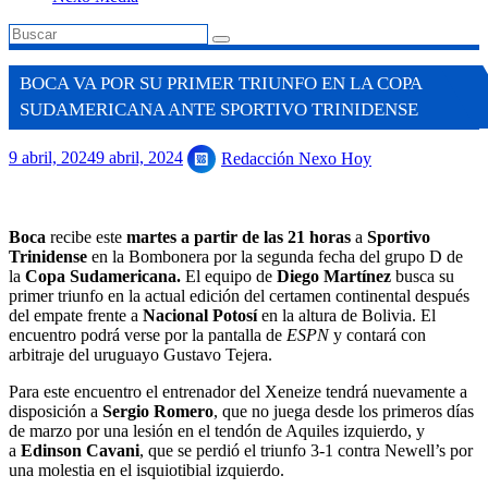
BOCA VA POR SU PRIMER TRIUNFO EN LA COPA
SUDAMERICANA ANTE SPORTIVO TRINIDENSE
9 abril, 2024
9 abril, 2024
Redacción Nexo Hoy
Boca
recibe este
martes a partir de las 21 horas
a
Sportivo
Trinidense
en la Bombonera por la segunda fecha del grupo D de
la
Copa Sudamericana.
El equipo de
Diego Martínez
busca su
primer triunfo en la actual edición del certamen continental después
del empate frente a
Nacional Potosí
en la altura de Bolivia. El
encuentro podrá verse por la pantalla de
ESPN
y contará con
arbitraje del uruguayo Gustavo Tejera.
Para este encuentro el entrenador del Xeneize tendrá nuevamente a
disposición a
Sergio Romero
, que no juega desde los primeros días
de marzo por una lesión en el tendón de Aquiles izquierdo, y
a
Edinson Cavani
, que se perdió el triunfo 3-1 contra Newell’s por
una molestia en el isquiotibial izquierdo.