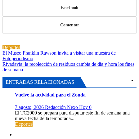
Facebook
Comentar
Deportes
Navegación
El Museo Franklin Rawson invita a visitar una muestra de
Fotoperiodismo
de
Rivadavia: la recolección de residuos cambia de día y hora los fines
entradas
de semana
ENTRADAS RELACIONADAS
Vuelve la actividad para el Zonda
7 agosto, 2026
Redacción Nexo Hoy
0
El TC2000 se prepara para disputar este fin de semana una
nueva fecha de la temporada...
Deportes