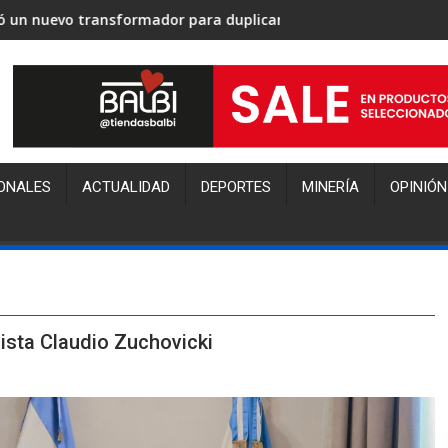
ad eléctrica de la provincia
o votaron los senadores sanjuaninos la ley de propiedad priva
Gustavo Fernández 
ONALES
ACTUALIDAD
DEPORTES
MINERÍA
OPINIÓN
ista Claudio Zuchovicki