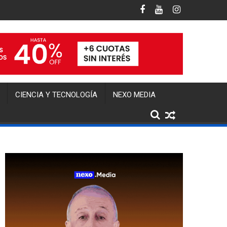
da?
en Nexo Media: minería, inversiones, obras y el futuro económi
Vuelve la actividad para el Zonda
CIENCIA Y TECNOLOGÍA
NEXO MEDIA