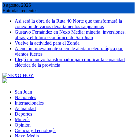
Saltar
8 agosto, 2026
al
Entradas recientes
contenido
Así será la obra de la Ruta 40 Norte que transformará la
conexión de varios departamentos sanjuaninos
Gustavo Fernández en Nexo Media: minería, inversiones,
obras y el futuro económico de San Juan
Vuelve la actividad para el Zonda
Atención: nuevamente se emite alerta meteorológica por
vientos fuertes
Llegó un nuevo transformador para duplicar la capacidad
eléctrica de la provincia
San Juan
Nacionales
Internacionales
Actualidad
Deportes
Minería
Opinión
Ciencia y Tecnología
Nexo Media