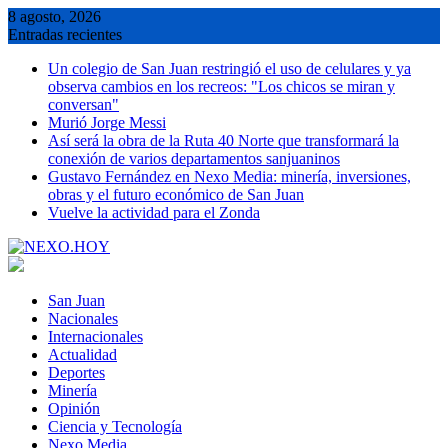
Saltar
8 agosto, 2026
al
Entradas recientes
contenido
Un colegio de San Juan restringió el uso de celulares y ya
observa cambios en los recreos: "Los chicos se miran y
conversan"
Murió Jorge Messi
Así será la obra de la Ruta 40 Norte que transformará la
conexión de varios departamentos sanjuaninos
Gustavo Fernández en Nexo Media: minería, inversiones,
obras y el futuro económico de San Juan
Vuelve la actividad para el Zonda
San Juan
Nacionales
Internacionales
Actualidad
Deportes
Minería
Opinión
Ciencia y Tecnología
Nexo Media