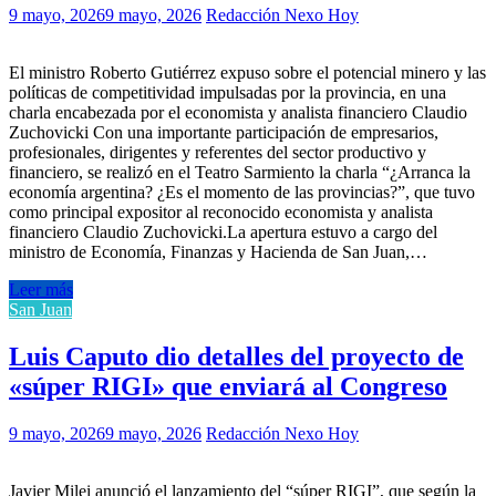
9 mayo, 2026
9 mayo, 2026
Redacción Nexo Hoy
El ministro Roberto Gutiérrez expuso sobre el potencial minero y las
políticas de competitividad impulsadas por la provincia, en una
charla encabezada por el economista y analista financiero Claudio
Zuchovicki Con una importante participación de empresarios,
profesionales, dirigentes y referentes del sector productivo y
financiero, se realizó en el Teatro Sarmiento la charla “¿Arranca la
economía argentina? ¿Es el momento de las provincias?”, que tuvo
como principal expositor al reconocido economista y analista
financiero Claudio Zuchovicki.La apertura estuvo a cargo del
ministro de Economía, Finanzas y Hacienda de San Juan,…
Leer más
San Juan
Luis Caputo dio detalles del proyecto de
«súper RIGI» que enviará al Congreso
9 mayo, 2026
9 mayo, 2026
Redacción Nexo Hoy
Javier Milei anunció el lanzamiento del “súper RIGI”, que según la