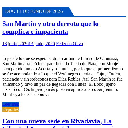
DÍA:
13 DE JUNIO DE 2026
San Martín y otra derrota que lo
complica e impacienta
13 junio, 2026
13 junio, 2026
Federico Oliva
Lejos de lo que se esperaba de un arranque furioso de Gimnasia,
San Martín arrancó bien parado en la Tacita de Plata, con Monje
bien parado junto a Acosta y a Jaurena, por lo que el primer tiempo
se fue acomodando a lo que el Verdinegro quería en Jujuy. Orden,
paciencia y sin sofocones para Díaz Robles. Así, San Martín se fue
animando y tuvo un par de llegadas con Funez. El Lobo jujeño
insistió con Cachi pero jamás puso en apuros al arco sanjuanino.
Murillo, a los 31’ debió…
Leer más
Deportes
Con una nueva sede en Rivadavia, La