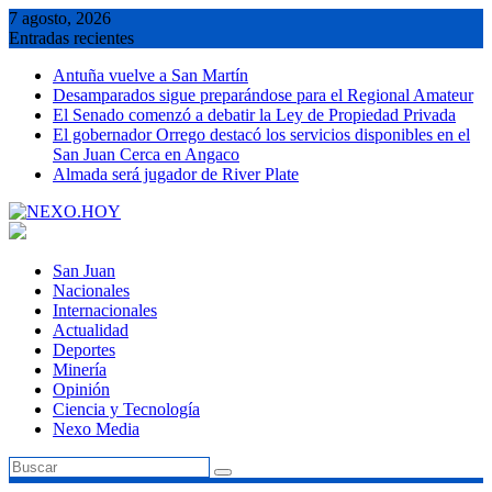
Saltar
7 agosto, 2026
al
Entradas recientes
contenido
Antuña vuelve a San Martín
Desamparados sigue preparándose para el Regional Amateur
El Senado comenzó a debatir la Ley de Propiedad Privada
El gobernador Orrego destacó los servicios disponibles en el
San Juan Cerca en Angaco
Almada será jugador de River Plate
San Juan
Nacionales
Internacionales
Actualidad
Deportes
Minería
Opinión
Ciencia y Tecnología
Nexo Media