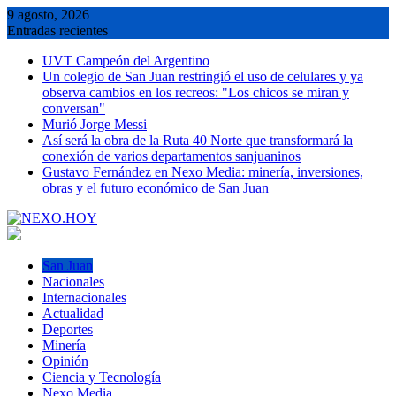
Saltar
9 agosto, 2026
al
Entradas recientes
contenido
UVT Campeón del Argentino
Un colegio de San Juan restringió el uso de celulares y ya
observa cambios en los recreos: "Los chicos se miran y
conversan"
Murió Jorge Messi
Así será la obra de la Ruta 40 Norte que transformará la
conexión de varios departamentos sanjuaninos
Gustavo Fernández en Nexo Media: minería, inversiones,
obras y el futuro económico de San Juan
San Juan
Nacionales
Internacionales
Actualidad
Deportes
Minería
Opinión
Ciencia y Tecnología
Nexo Media