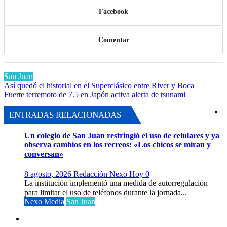
Facebook
Comentar
San Juan
Navegación
Así quedó el historial en el Superclásico entre River y Boca
Fuerte terremoto de 7.5 en Japón activa alerta de tsunami
de
entradas
ENTRADAS RELACIONADAS
Un colegio de San Juan restringió el uso de celulares y ya
observa cambios en los recreos: «Los chicos se miran y
conversan»
8 agosto, 2026
Redacción Nexo Hoy
0
La institución implementó una medida de autorregulación
para limitar el uso de teléfonos durante la jornada...
Nexo Media
San Juan